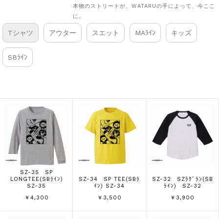
本物のストリートが、WATARUの手によって、今ここ
に。
Tシャツ
アウター
スエット
MAﾗｲﾝ
キッズ
SBﾗｲﾝ
SZ-35 SP
LONGTEE(SBﾗｲﾝ)
SZ-34 SP TEE(SBﾗ
SZ-32 SZﾗｸﾞﾗﾝ(SB
SZ-35
ｲﾝ) SZ-34
ﾗｲﾝ) SZ-32
￥4,300
￥3,500
￥3,900