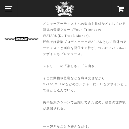
メジャーアーティストへの楽曲を提供などもしている
新潟の音楽グループYour Friendsの
WATARU(DJ,Track Maker)。
近年では音楽プロデューサーWAPLANとして海外のア
ーティストと楽曲を発信する彼が、ついにアパレルの
デザインもプロデュース。
ストリートの「楽しさ」「自由さ」
そこに動物や恐竜などを織り交ぜながら、
Skate,MusicなどのカルチャーにPOPなデザインとし
て落とし込んでいく。
長年新潟のシーンで活躍してきた彼の、独自の世界観
が展開される。
ーー好きなことを好きなだけ。