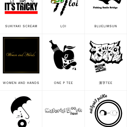
SUKIYAKI SCREAM
LOI
BLUELIMSUN
WOMEN AND HANDS
ONE P TEE
漢字TEE