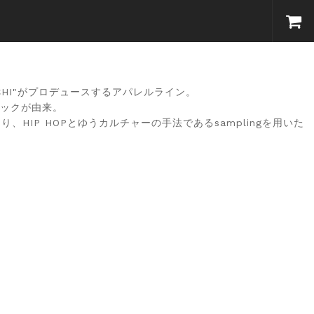
OMECHI"がプロデュースするアパレルライン。
リリックが由来。
り、HIP HOPとゆうカルチャーの手法であるsamplingを用いた