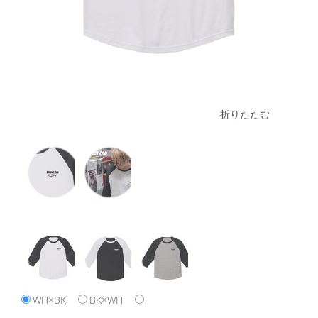
折りたたむ
WH×BK
BK×WH
MGY×BK