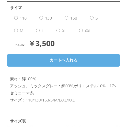
サイズ
110
130
150
S
M
L
XL
XXL
￥3,500
SZ-07
素材：綿100％
アッシュ、ミックスグレー：綿90%,ポリエステル10% 17s
セミコーマ糸
サイズ：110/130/150/S/M/L/XL/XXL
サイズ表