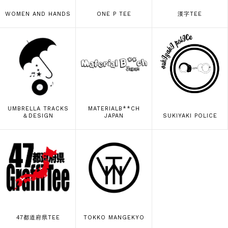
WOMEN AND HANDS
ONE P TEE
漢字TEE
UMBRELLA TRACKS
MATERIALB**CH
＆DESIGN
JAPAN
SUKIYAKI POLICE
47都道府県TEE
TOKKO MANGEKYO