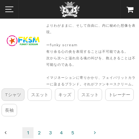
よりわがままに、そして自由に、内に秘めた想像を表
現。
ーfunky scream
有り余る心の炎を表現することは不可能である。
次から次へと溢れ出る魂の叫びを、抱えきることは不
可能なのである。
イマジネーションに寄りかかり、フェイバリットカラ
ーに染まるブランド。それがファンキースクリーム。
Tシャツ
スエット
キッズ
スエット
トレーナー
長袖
1
2
3
4
5