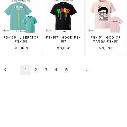
FS-158 LIBERATOR
FS-157 HOOD FS-
FS-151 GOD OF
FS-158
157
MANGA FS-151
￥3,800
￥3,800
￥3,800
1
2
3
4
5