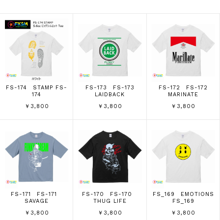
FS-174 STAMP FS-
FS-173 FS-173
FS-172 FS-172
174
LAIDBACK
MARINATE
￥3,800
￥3,800
￥3,800
FS-171 FS-171
FS-170 FS-170
FS_169 EMOTIONS
SAVAGE
THUG LIFE
FS_169
￥3,800
￥3,800
￥3,800