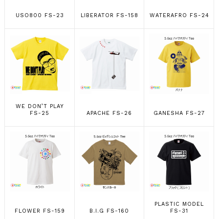
USO800 FS-23
LIBERATOR FS-158
WATERAFRO FS-24
WE DON’T PLAY
FS-25
APACHE FS-26
GANESHA FS-27
PLASTIC MODEL
FLOWER FS-159
B.I.G FS-160
FS-31