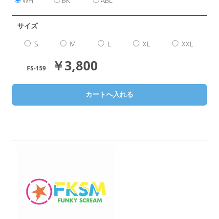
WH
BK
ABL
サイズ
S
M
L
XL
XXL
￥3,800
FS-159