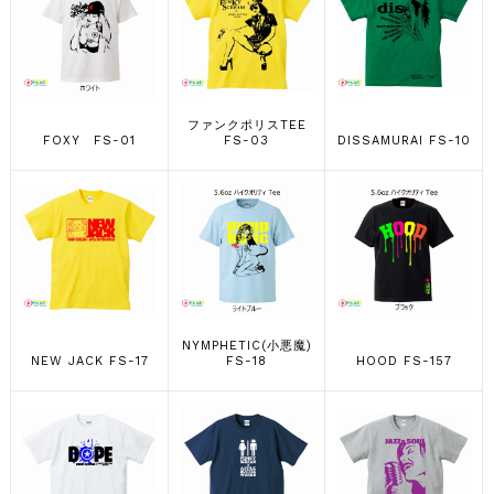
ファンクポリスTEE
FOXY FS-01
FS-03
DISSAMURAI FS-10
NYMPHETIC(小悪魔)
NEW JACK FS-17
FS-18
HOOD FS-157