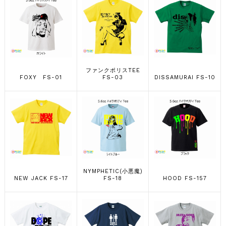
ファンクポリスTEE
FOXY FS-01
FS-03
DISSAMURAI FS-10
NYMPHETIC(小悪魔)
NEW JACK FS-17
FS-18
HOOD FS-157