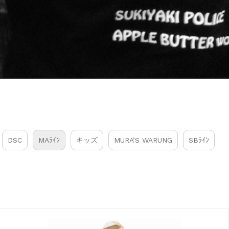
DSC
MAﾗｲﾝ
キッズ
MURA’S WARUNG
SBﾗｲﾝ