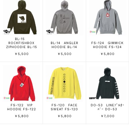
BL-15
ROCKFISHBOX
BL-14 ANGLER
FS-124 GIMMICK
ZIPHOODIE BL-15
HOODIE BL-14
HOODIE FS-124
￥5,500
￥5,500
￥5,800
FS-122 VIP
FS-120 FACE
DO-53 LINEﾌﾟﾙｵｰ
HOODIE FS-122
SWEAT FS-120
ﾊﾞｰ DO-53
￥5,800
￥5,800
￥7,000