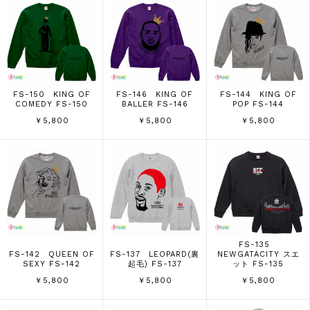
FS-150 KING OF
FS-146 KING OF
FS-144 KING OF
COMEDY FS-150
BALLER FS-146
POP FS-144
￥5,800
￥5,800
￥5,800
FS-135
FS-142 QUEEN OF
FS-137 LEOPARD(裏
NEWGATACITY スエ
SEXY FS-142
起毛) FS-137
ット FS-135
￥5,800
￥5,800
￥5,800