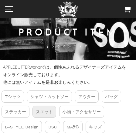
PRODUCT ITEM
オンラインストア
APPLEBUTTERworksでは、個性あふれるデザイナーズアイテムを
オンライン販売しております。
他には無いアイテムを是非お楽しみください。
Tシャツ
シャツ・カットソー
アウター
バッグ
ステッカー
スエット
小物・アクセサリー
B-STYLE Design
DSC
MAﾗｲﾝ
キッズ