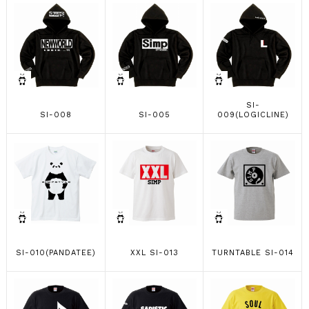
SI-
SI-008
SI-005
009(LOGICLINE)
SI-010(PANDATEE)
XXL SI-013
TURNTABLE SI-014