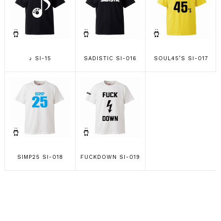
♪ SI-15
SADISTIC SI-016
SOUL45’S SI-017
SIMP25 SI-018
FUCKDOWN SI-019