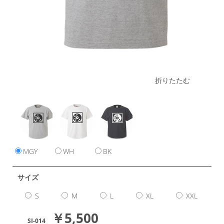
折りたたむ
MGY
WH
BK
サイズ
S
M
L
XL
XXL
￥5,500
SI-014