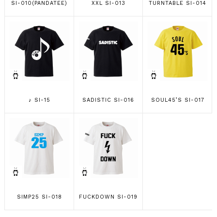
SI-010(PANDATEE)
XXL SI-013
TURNTABLE SI-014
♪ SI-15
SADISTIC SI-016
SOUL45’S SI-017
SIMP25 SI-018
FUCKDOWN SI-019