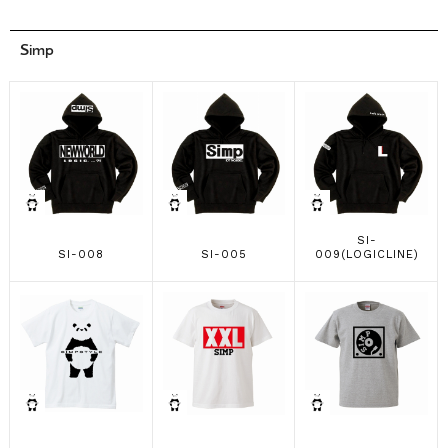
Simp
SI-
SI-008
SI-005
009(LOGICLINE)