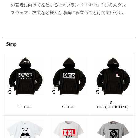
の若者に向けて発信するnewブランド『simp』? むろんダン
スウェア、衣装など様々な場面に役立つことは間違いない。
Simp
SI-
SI-008
SI-005
009(LOGICLINE)