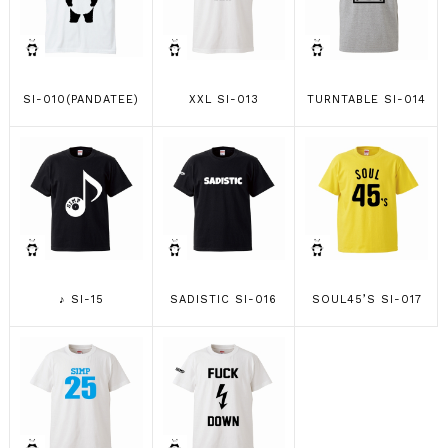
SI-010(PANDATEE)
XXL SI-013
TURNTABLE SI-014
♪ SI-15
SADISTIC SI-016
SOUL45’S SI-017