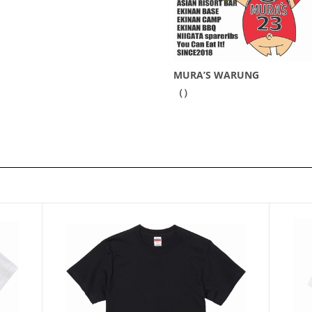
MURA’S WARUNG
（）