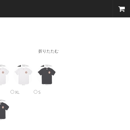
折りたたむ
XL
S