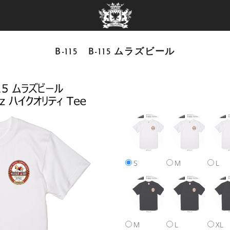
B-115 B-115 ムラズビール
S
M
L
M
L
XL