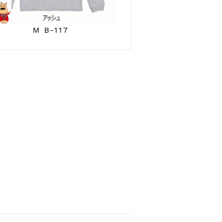
M B-117