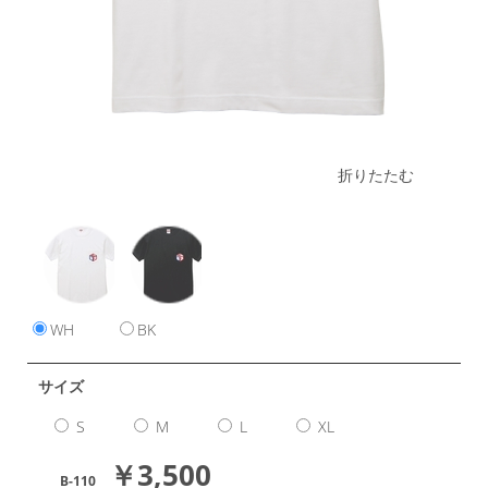
折りたたむ
WH
BK
サイズ
S
M
L
XL
￥3,500
B-110