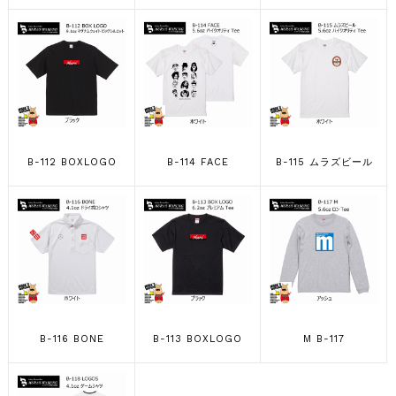
B-112 BOXLOGO
B-114 FACE
B-115 ムラズビール
B-116 BONE
B-113 BOXLOGO
M B-117