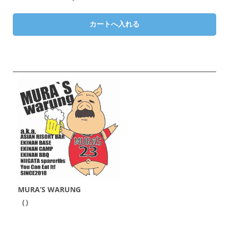
MURA’S WARUNG
（）