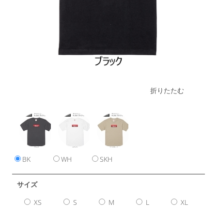
折りたたむ
BK
WH
SKH
サイズ
XS
S
M
L
XL