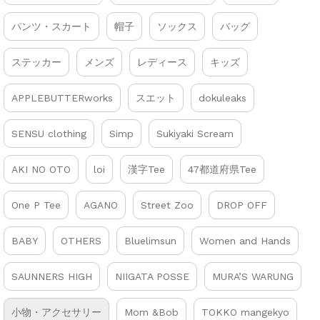
パンツ・スカート
帽子
ソックス
バッグ
ステッカー
メンズ
レディース
キッズ
APPLEBUTTERworks
スエット
dokuleaks
SENSU clothing
Simp
Sukiyaki Scream
AKI NO OTO
loi
漢字Tee
47都道府県Tee
One P Tee
AGANO
Street Zoo
DROP OFF
BABY
OTHERS
Bluelimsun
Women and Hands
SAUNNERS HIGH
NIIGATA POSSE
MURA’S WARUNG
小物・アクセサリー
Mom &Bob
TOKKO mangekyo