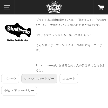
ブランド名のbluelimsunは、「海のblue」「笑顔の
smile」「太陽のsun」を組み合わせた造語です。
"釣りもファッションも、笑って楽しもう"
そんな願いが、ブランドイメージの肝になっていま
す。
Bluelimsunが、お洒落な釣り人の架け橋になれるよ
うに。
Tシャツ
シャツ・カットソー
スエット
小物・アクセサリー