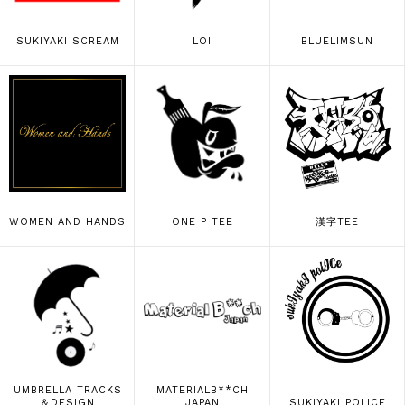
SUKIYAKI SCREAM
LOI
BLUELIMSUN
WOMEN AND HANDS
ONE P TEE
漢字TEE
UMBRELLA TRACKS
MATERIALB**CH
＆DESIGN
JAPAN
SUKIYAKI POLICE