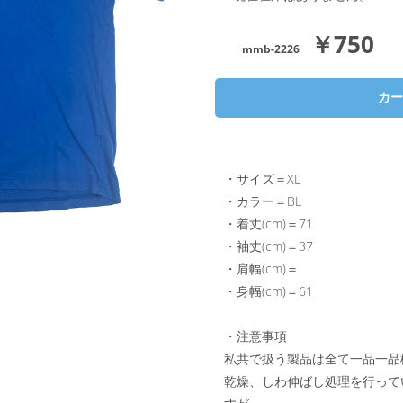
￥750
mmb-2226
・サイズ＝XL
・カラー＝BL
・着丈(cm)＝71
・袖丈(cm)＝37
・肩幅(cm)＝
・身幅(cm)＝61
・注意事項
私共で扱う製品は全て一品一品
乾燥、しわ伸ばし処理を行って