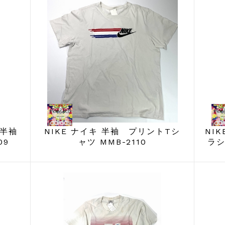
 半袖
NIKE ナイキ 半袖 プリントTシ
NI
09
ャツ MMB-2110
ラシ