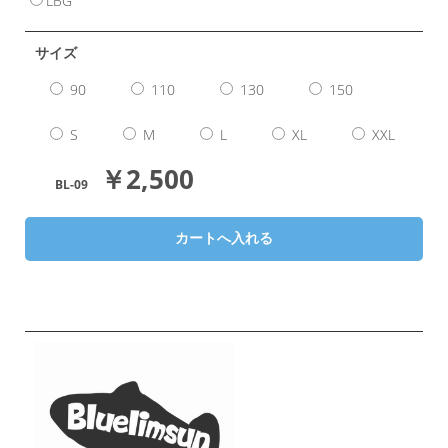
LBG
サイズ
90
110
130
150
S
M
L
XL
XXL
￥2,500
BL-09