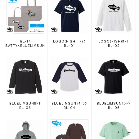
BL-17
LOGO(FISH)Tｼｬﾂ
LOGO(FISH)ﾛﾝT
SATTY×BLUELIMSUN
BL-01
BL-02
BLUELIMSUNﾛﾝT
BLUELIMSUNﾗｸﾞﾗﾝ
BLUELIMSUNTｼｬﾂ
BL-03
BL-04
BL-05