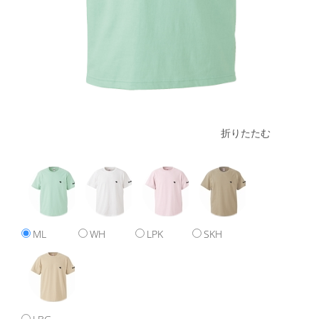
折りたたむ
ML
WH
LPK
SKH