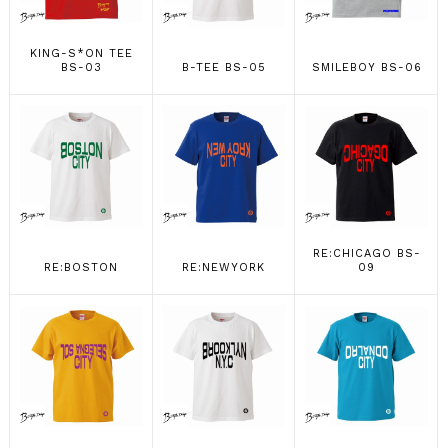
KING-S*ON TEE
BS-03
B-TEE BS-05
SMILEBOY BS-06
RE:CHICAGO BS-
RE:BOSTON
RE:NEWYORK
09