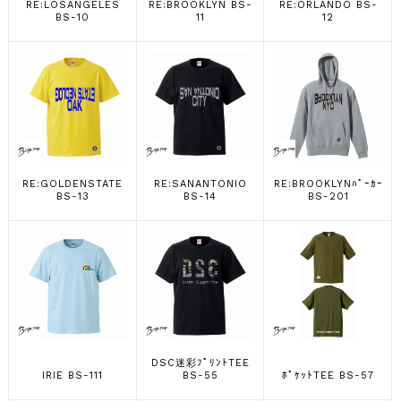
RE:LOSANGELES
RE:BROOKLYN BS-
RE:ORLANDO BS-
BS-10
11
12
RE:GOLDENSTATE
RE:SANANTONIO
RE:BROOKLYNﾊﾟｰｶｰ
BS-13
BS-14
BS-201
DSC迷彩ﾌﾟﾘﾝﾄTEE
IRIE BS-111
BS-55
ﾎﾟｹｯﾄTEE BS-57