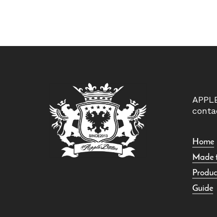
APPL
conta
Home
Made 
Produc
Guide