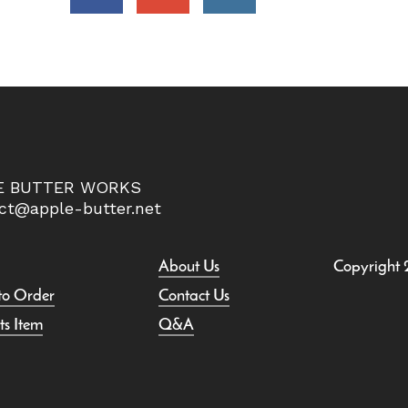
E BUTTER WORKS
ct@apple-butter.net
About Us
Copyright
to Order
Contact Us
ts Item
Q&A