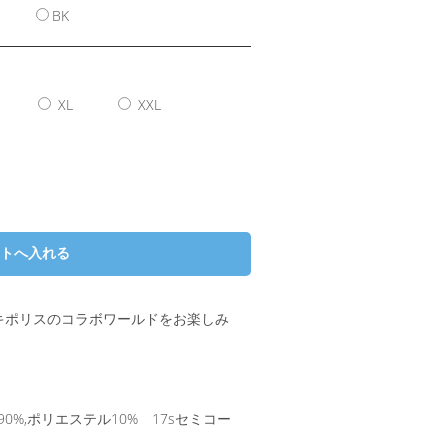
BK
XL
XXL
キポリスのコラボワールドをお楽しみ
%,ポリエステル10% 17sセミコー