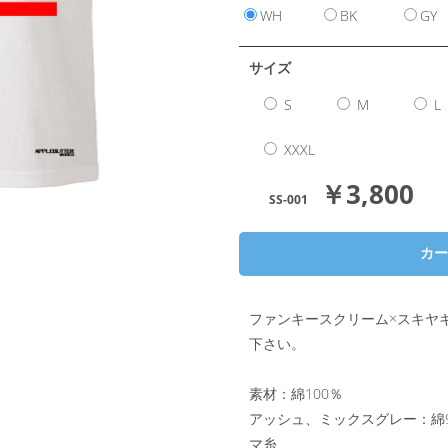
WH
BK
GY
サイズ
S
M
L
XXXL
￥3,800
SS-001
ファンキースクリーム×スキヤ
下さい。
素材：綿100％
アッシュ、ミックスグレー：綿90
マ糸