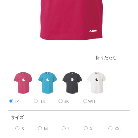
折りたたむ
TP
TBL
BK
WH
サイズ
S
M
L
XL
XXL