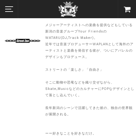
メジャーアーティストへの楽曲を提供などもしている
新潟の音楽グループYour Friendsの
WATARU(DJ,Track Maker)。
近年では音楽プロデューサーWAPLANとして海外のア
ーティストと楽曲を発信する彼が、ついにアパレルの
デザインもプロデュース。
ストリートの「楽しさ」「自由さ」
そこに動物や恐竜などを織り交ぜながら、
Skate,MusicなどのカルチャーにPOPなデザインとし
て落とし込んでいく。
長年新潟のシーンで活躍してきた彼の、独自の世界観
が展開される。
ーー好きなことを好きなだけ。