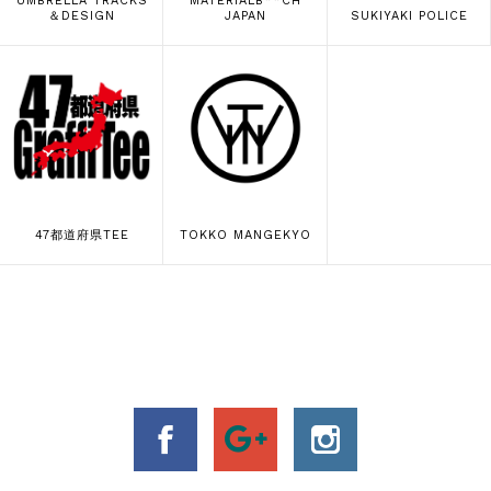
UMBRELLA TRACKS
MATERIALB**CH
＆DESIGN
JAPAN
SUKIYAKI POLICE
47都道府県TEE
TOKKO MANGEKYO