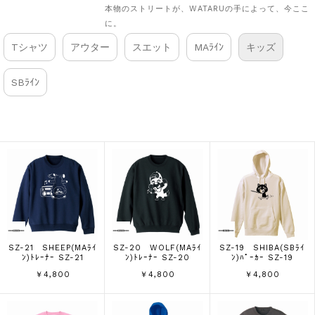
本物のストリートが、WATARUの手によって、今ここ
に。
Tシャツ
アウター
スエット
MAﾗｲﾝ
キッズ
SBﾗｲﾝ
SZ-21 SHEEP(MAﾗｲ
SZ-20 WOLF(MAﾗｲ
SZ-19 SHIBA(SBﾗｲ
ﾝ)ﾄﾚｰﾅｰ SZ-21
ﾝ)ﾄﾚｰﾅｰ SZ-20
ﾝ)ﾊﾟｰｶｰ SZ-19
￥4,800
￥4,800
￥4,800