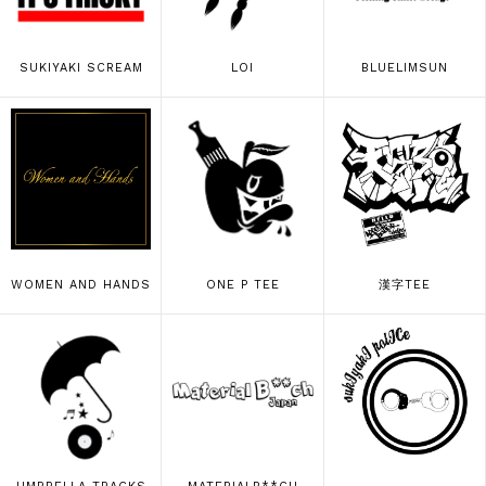
SUKIYAKI SCREAM
LOI
BLUELIMSUN
WOMEN AND HANDS
ONE P TEE
漢字TEE